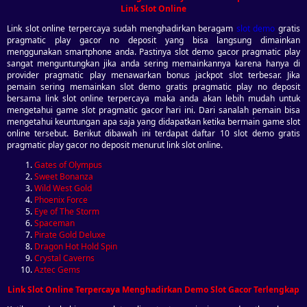
Link Slot Online
Link slot online terpercaya sudah menghadirkan beragam
slot demo
gratis
pragmatic play gacor no deposit yang bisa langsung dimainkan
menggunakan smartphone anda. Pastinya slot demo gacor pragmatic play
sangat menguntungkan jika anda sering memainkannya karena hanya di
provider pragmatic play menawarkan bonus jackpot slot terbesar. Jika
pemain sering memainkan slot demo gratis pragmatic play no deposit
bersama link slot online terpercaya maka anda akan lebih mudah untuk
mengetahui game slot pragmatic gacor hari ini. Dari sanalah pemain bisa
mengetahui keuntungan apa saja yang didapatkan ketika bermain game slot
online tersebut. Berikut dibawah ini terdapat daftar 10 slot demo gratis
pragmatic play gacor no deposit menurut link slot online.
Gates of Olympus
Sweet Bonanza
Wild West Gold
Phoenix Force
Eye of The Storm
Spaceman
Pirate Gold Deluxe
Dragon Hot Hold Spin
Crystal Caverns
Aztec Gems
Link Slot Online Terpercaya Menghadirkan Demo Slot Gacor Terlengkap