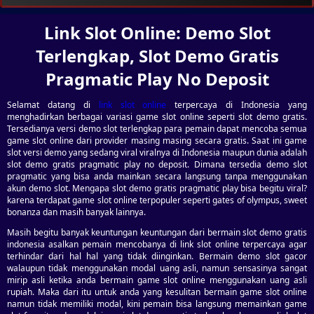
Link Slot Online: Demo Slot
Terlengkap, Slot Demo Gratis
Pragmatic Play No Deposit
Selamat datang di
link slot online
terpercaya di Indonesia yang
menghadirkan berbagai variasi game slot online seperti slot demo gratis.
Tersedianya versi demo slot terlengkap para pemain dapat mencoba semua
game slot online dari provider masing masing secara gratis. Saat ini game
slot versi demo yang sedang viral viralnya di Indonesia maupun dunia adalah
slot demo gratis pragmatic play no deposit. Dimana tersedia demo slot
pragmatic yang bisa anda mainkan secara langsung tanpa menggunakan
akun demo slot. Mengapa slot demo gratis pragmatic play bisa begitu viral?
karena terdapat game slot online terpopuler seperti gates of olympus, sweet
bonanza dan masih banyak lainnya.
Masih begitu banyak keuntungan keuntungan dari bermain slot demo gratis
indonesia asalkan pemain mencobanya di link slot online terpercaya agar
terhindar dari hal hal yang tidak diinginkan. Bermain demo slot gacor
walaupun tidak menggunakan modal uang asli, namun sensasinya sangat
mirip asli ketika anda bermain game slot online menggunakan uang asli
rupiah. Maka dari itu untuk anda yang kesulitan bermain game slot online
namun tidak memiliki modal, kini pemain bisa langsung memainkan game