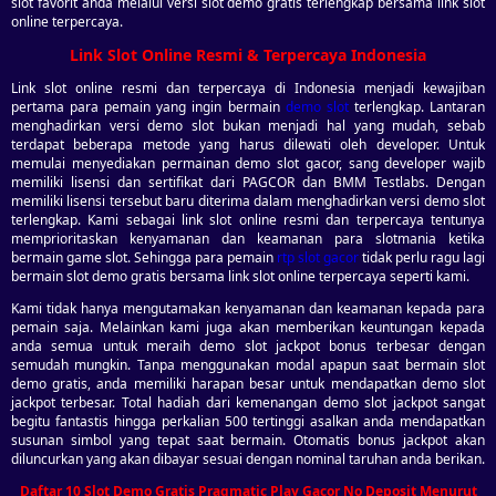
slot favorit anda melalui versi slot demo gratis terlengkap bersama link slot
online terpercaya.
Link Slot Online Resmi & Terpercaya Indonesia
Link slot online resmi dan terpercaya di Indonesia menjadi kewajiban
pertama para pemain yang ingin bermain
demo slot
terlengkap. Lantaran
menghadirkan versi demo slot bukan menjadi hal yang mudah, sebab
terdapat beberapa metode yang harus dilewati oleh developer. Untuk
memulai menyediakan permainan demo slot gacor, sang developer wajib
memiliki lisensi dan sertifikat dari PAGCOR dan BMM Testlabs. Dengan
memiliki lisensi tersebut baru diterima dalam menghadirkan versi demo slot
terlengkap. Kami sebagai link slot online resmi dan terpercaya tentunya
memprioritaskan kenyamanan dan keamanan para slotmania ketika
bermain game slot. Sehingga para pemain
rtp slot gacor
tidak perlu ragu lagi
bermain slot demo gratis bersama link slot online terpercaya seperti kami.
Kami tidak hanya mengutamakan kenyamanan dan keamanan kepada para
pemain saja. Melainkan kami juga akan memberikan keuntungan kepada
anda semua untuk meraih demo slot jackpot bonus terbesar dengan
semudah mungkin. Tanpa menggunakan modal apapun saat bermain slot
demo gratis, anda memiliki harapan besar untuk mendapatkan demo slot
jackpot terbesar. Total hadiah dari kemenangan demo slot jackpot sangat
begitu fantastis hingga perkalian 500 tertinggi asalkan anda mendapatkan
susunan simbol yang tepat saat bermain. Otomatis bonus jackpot akan
diluncurkan yang akan dibayar sesuai dengan nominal taruhan anda berikan.
Daftar 10 Slot Demo Gratis Pragmatic Play Gacor No Deposit Menurut