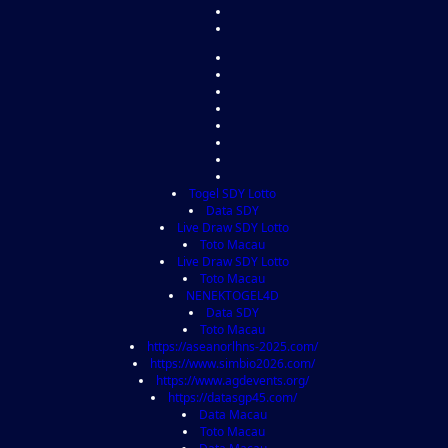
Togel SDY Lotto
Data SDY
Live Draw SDY Lotto
Toto Macau
Live Draw SDY Lotto
Toto Macau
NENEKTOGEL4D
Data SDY
Toto Macau
https://aseanorlhns-2025.com/
https://www.simbio2026.com/
https://www.agdevents.org/
https://datasgp45.com/
Data Macau
Toto Macau